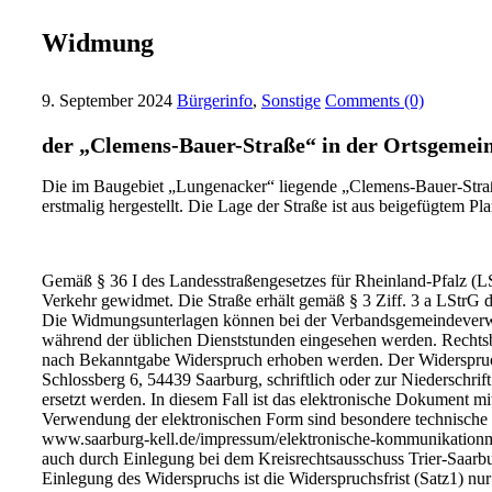
Widmung
9. September 2024
Bürgerinfo
,
Sonstige
Comments (0)
der „Clemens-Bauer-Straße“ in der Ortsgemein
Die im Baugebiet „Lungenacker“ liegende „Clemens-Bauer-Straß
erstmalig hergestellt. Die Lage der Straße ist aus beigefügtem Plan
Gemäß § 36 I des Landesstraßengesetzes für Rheinland-Pfalz (LS
Verkehr gewidmet. Die Straße erhält gemäß § 3 Ziff. 3 a LStrG d
Die Widmungsunterlagen können bei der Verbandsgemeindeverwa
während der üblichen Dienststunden eingesehen werden. Recht
nach Bekanntgabe Widerspruch erhoben werden. Der Widerspruc
Schlossberg 6, 54439 Saarburg, schriftlich oder zur Niederschrif
ersetzt werden. In diesem Fall ist das elektronische Dokument mit
Verwendung der elektronischen Form sind besondere technische R
www.saarburg-kell.de/impressum/elektronische-kommunikationmit-
auch durch Einlegung bei dem Kreisrechtsausschuss Trier-Saarburg
Einlegung des Widerspruchs ist die Widerspruchsfrist (Satz1) nu