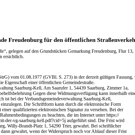
de Freudenburg für den öffentlichen Straßenverke
e“, gelegen auf den Grundstücken Gemarkung Freudenburg, Flur 13, 10
 ersichtlich.
trG) vom 01.08.1977 (GVBl. S. 273) in der derzeit gültigen Fassung, w
ie Eigenschaft einer öffentlichen Gemeindestraße.
ltung Saarburg-Kell, Am Saarufer 1, 54439 Saarburg, Zimmer 1a,
sbehelfsbelehrung Gegen diese Widmungsverfügung kann innerhalb ein
h ist bei der Verbandsgemeindeverwaltung Saarburg-Kell,
t einzulegen. Die Schriftform kann durch die elektronische Form
 einer qualifizierten elektronischen Signatur zu versehen. Bei der
ahmenbedingungen zu beachten, die im Internet unter https://
der-vg-saarburg-kell.pdf?cid=5j aufgeführt sind. Die Frist wird
, Willy-Brandt-Platz 1, 54290 Trier, gewahrt. Bei schriftlicher
r dann gewahrt, wenn der Widerspruch noch vor Ablauf dieser Frist