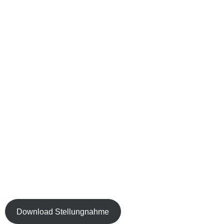
Stellungnahme Fledermausguta
25. April 2020
Bürgerinfo
Stellungnahme der ProChirop zur Begutachtung des ehemaligen Am
. . . . . . . . . .
Download Stellungnahme