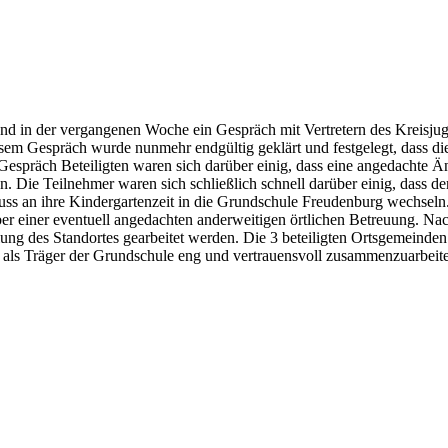
nd in der vergangenen Woche ein Gespräch mit Vertretern des Kreisju
iesem Gespräch wurde nunmehr endgültig geklärt und festgelegt, dass d
Gespräch Beteiligten waren sich darüber einig, dass eine angedachte 
 Die Teilnehmer waren sich schließlich schnell darüber einig, dass de
luss an ihre Kindergartenzeit in die Grundschule Freudenburg wechseln
ber einer eventuell angedachten anderweitigen örtlichen Betreuung. Nac
ng des Standortes gearbeitet werden. Die 3 beteiligten Ortsgemeind
, als Träger der Grundschule eng und vertrauensvoll zusammenzuarbeit