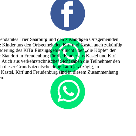
gendamtes Trier-Saarburg und den zuständigen Ortsgemeinden
ie Kinder aus den Ortsgemeinden Kirf und Kastel auch zukünftig
Änderung des KiTa-Einzugsgebiets nicht über „die Köpfe“ der
r Standort in Freudenburg für die Kinder aus Kastel und Kirf
. Auch aus verkehrstechnischer Sicht sahen die Teilnehmer den
h dieser Grundsatzentscheidung kann jetzt zügig, in
en Kastel, Kirf und Freudenburg sind in diesem Zusammenhang
en.