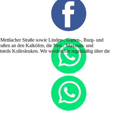
 Mettlacher Straße sowie Linden-, Garten-, Burg- und
traßen an den Kalköfen, die Neu-, Maximin- und
tsteils Kollesleuken. Wir werden Sie regelmäßig über die