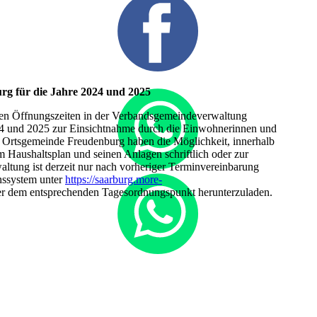
rg für die Jahre 2024 und 2025
inen Öffnungszeiten in der Verbandsgemeindeverwaltung
024 und 2025 zur Einsichtnahme durch die Einwohnerinnen und
Ortsgemeinde Freudenburg haben die Möglichkeit, innerhalb
 Haushaltsplan und seinen Anlagen schriftlich oder zur
ltung ist derzeit nur nach vorheriger Terminvereinbarung
nssystem unter
https://saarburg.more-
ter dem entsprechenden Tagesordnungspunkt herunterzuladen.