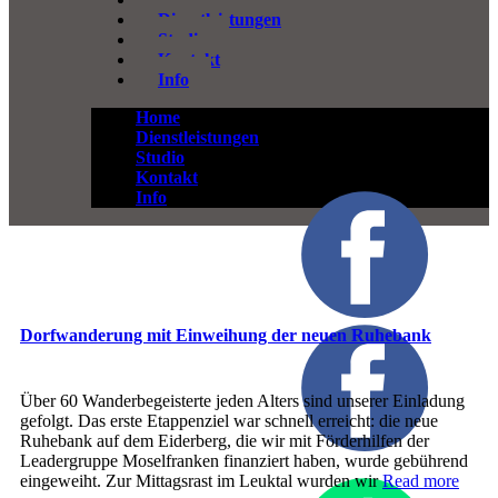
Dienstleistungen
Studio
Kontakt
Info
Home
Dienstleistungen
Studio
Kontakt
Info
Dorfwanderung mit Einweihung der neuen Ruhebank
Über 60 Wanderbegeisterte jeden Alters sind unserer Einladung
gefolgt. Das erste Etappenziel war schnell erreicht: die neue
Ruhebank auf dem Eiderberg, die wir mit Förderhilfen der
Leadergruppe Moselfranken finanziert haben, wurde gebührend
eingeweiht. Zur Mittagsrast im Leuktal wurden wir
Read more