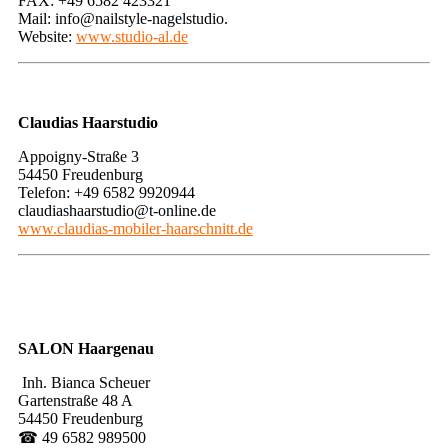
FAX: +49 6582 423321
Mail: info@nailstyle-nagelstudio.
Website:
www.studio-al.de
Claudias Haarstudio
Appoigny-Straße 3
54450 Freudenburg
Telefon: +49 6582 9920944
claudiashaarstudio@t-online.de
www.claudias-mobiler-haarschnitt.de
SALON Haargenau
​ ​​​Inh. Bianca Scheuer
Gartenstraße 48 A
54450 Freudenburg
☎ 49 6582 989500