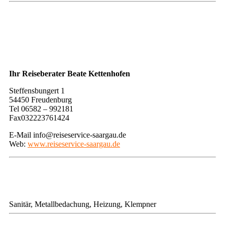
​Ihr Reiseberater ​Beate Kettenhofen
​Steffensbungert 1
54450 Freudenburg
Tel 06582 – 992181
Fax032223761424
E-Mail info@reiseservice-saargau.de
Web:
www.reiseservice-saargau.de
Sanitär, Metallbedachung, Heizung, Klempner