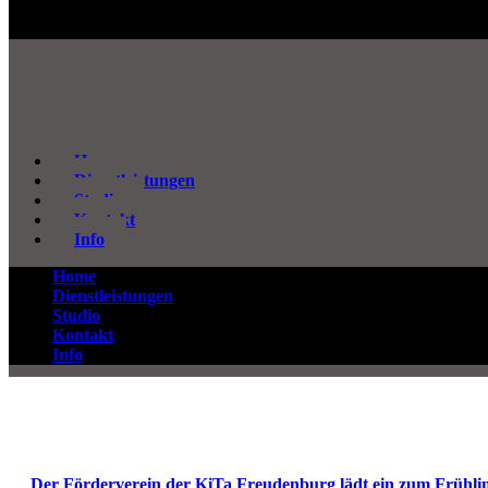
Home
Dienstleistungen
Studio
Kontakt
Info
Home
Dienstleistungen
Studio
Kontakt
Info
Der Förderverein der KiTa Freudenburg lädt ein zum Frühl