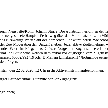
h Neustraße/König-Johann-Straße. Die Aufstellung erfolgt in der Tr
h die neugestaltete Hauptstraße hinweg über den Marktplatz bis zum M
 das kurzweilige Warten auf den närrischen Lindwurm bereit. Wie scho
er Zug-Moderation den Umzug erleben. Jeder aktive Zugteilnehmer wir
ßenden Feiern im Bürgerhaus. Größere Wagen mit Zugmaschine erhalten
erial und Gutscheine werden unmittelbar vor Zugbeginn vom Zugaufste
nummer: 06582/992719 oder E-Mail an kinnekmich1@hotmail.de gerne
de erfolgen.
stag, den 22.02.2020, 12 Uhr in die Aktivenliste mit aufgenommen.
rger Fastnachtsumzug unmittelbar vor Zugbeginn:
engruppen)