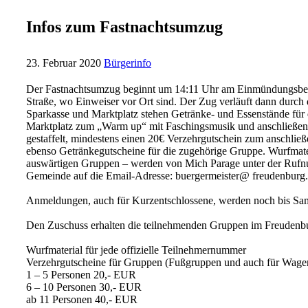
Infos zum Fastnachtsumzug
23. Februar 2020
Bürgerinfo
Der Fastnachtsumzug beginnt um 14:11 Uhr am Einmündungsbereic
Straße, wo Einweiser vor Ort sind. Der Zug verläuft dann durc
Sparkasse und Marktplatz stehen Getränke- und Essenstände für
Marktplatz zum „Warm up“ mit Faschingsmusik und anschließend
gestaffelt, mindestens einen 20€ Verzehrgutschein zum anschlie
ebenso Getränkegutscheine für die zugehörige Gruppe. Wurfmat
auswärtigen Gruppen – werden von Mich Parage unter der Ruf
Gemeinde auf die Email-Adresse: buergermeister@ freudenburg.
Anmeldungen, auch für Kurzentschlossene, werden noch bis Sam
Den Zuschuss erhalten die teilnehmenden Gruppen im Freudenbu
Wurfmaterial für jede offizielle Teilnehmernummer
Verzehrgutscheine für Gruppen (Fußgruppen und auch für Wag
1 – 5 Personen 20,- EUR
6 – 10 Personen 30,- EUR
ab 11 Personen 40,- EUR